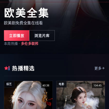
欧美全集
欧美剧免费全集在线看
立即播放
浏览片库
本周热播 ·
多伦多联邦
热播精选
更多
综艺
电影
40:38
104:45