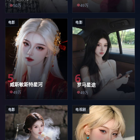
49万
50万
电影
电影
5
6
威斯敏斯特星河
罗马星途
49万
49万
电影
电视剧