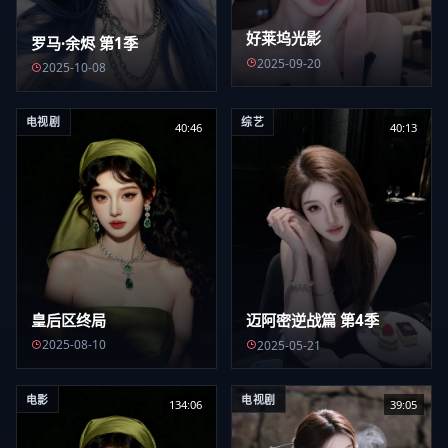
好莱坞光影
罗马·余烬 第1季
2025-09-20
2025-10-08
电视剧
综艺
40:46
40:13
皇后区终局
迈阿密逆战篇 第4季
2025-08-10
2025-05-21
电影
电视剧
134:06
39:05