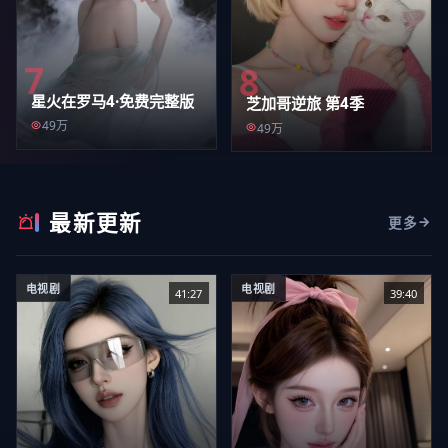
7
8
星火在罗马4·免费完整版
芝加哥逆旅 第4季
49万
49万
最新更新
更多
电视剧
电视剧
41:27
39:40