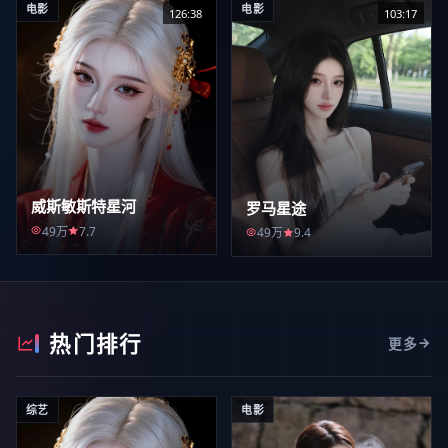
电影
电影
126:38
103:17
威斯敏斯特星河
罗马星途
49万
7.7
49万
9.4
热门排行
更多
综艺
电影