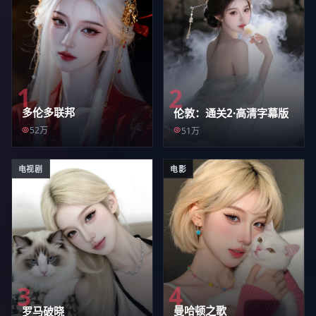
1
2
多伦多联邦
伦敦：通关2·高清字幕版
52万
51万
电视剧
电影
4
3
曼哈顿之歌
罗马破晓