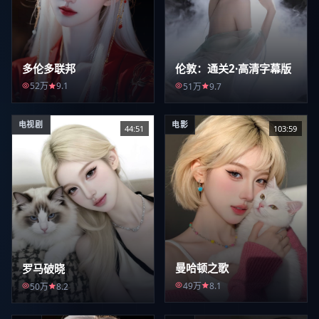
多伦多联邦
伦敦：通关2·高清字幕版
52万
9.1
51万
9.7
电视剧
电影
44:51
103:59
曼哈顿之歌
罗马破晓
49万
8.1
50万
8.2